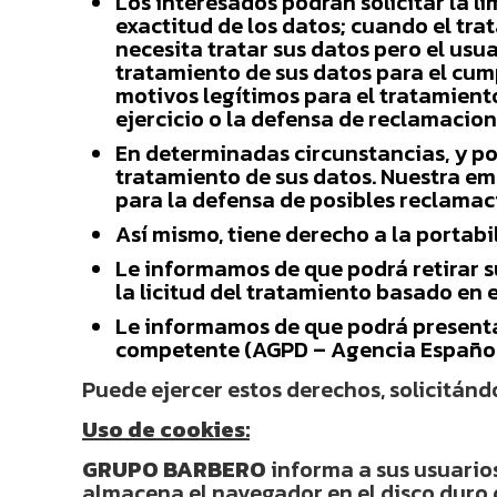
Los interesados podrán solicitar la 
exactitud de los datos; cuando el trat
necesita tratar sus datos pero el usu
tratamiento de sus datos para el cumpl
motivos legítimos para el tratamient
ejercicio o la defensa de reclamacion
En determinadas circunstancias, y po
tratamiento de sus datos. Nuestra emp
para la defensa de posibles reclama
Así mismo, tiene derecho a la portabil
Le informamos de que podrá retirar s
la licitud del tratamiento basado en 
Le informamos de que podrá presenta
competente (AGPD – Agencia Española
Puede ejercer estos derechos, solicitánd
Uso de cookies:
GRUPO BARBERO
informa a sus usuarios
almacena el navegador en el disco duro 