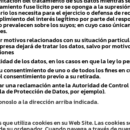
limitación del tratamiento de sus datos mientras
amiento fuse licito pero se oponga a la supresión
ario los necesita para el ejercicio o defensa de 
imiento del interés legítimo por parte del respon
o prevalecen sobre los suyos; en cuyo caso únic
es.
r motivos relacionados con su situación particul
resa dejará de tratar los datos, salvo por motivos
ciones
idad de los datos, en los casos en que la ley lo pe
u consentimiento de uno o de todos los fines en c
el consentimiento previo a su retirada.
r una reclamación ante la Autoridad de Control 
 de Protección de Datos, por ejemplo).
onoslo a la dirección arriba indicada.
 que utiliza cookies en su Web Site. Las cookies
de su ordenador. Cuando navega a través de nues