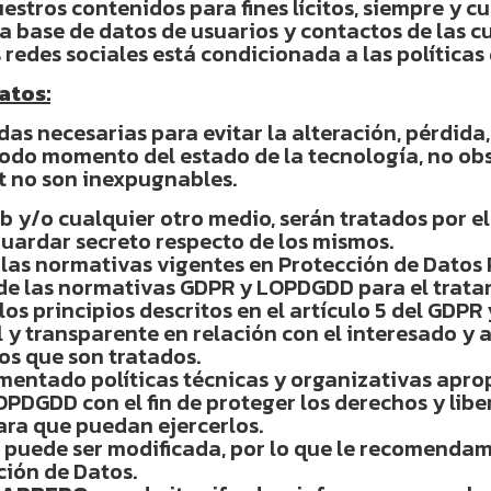
estros contenidos para fines lícitos, siempre y 
la base de datos de usuarios y contactos de las c
 redes sociales está condicionada a las políticas
atos:
as necesarias para evitar la alteración, pérdida
todo momento del estado de la tecnología, no obs
t no son inexpugnables.
Web y/o cualquier otro medio, serán tratados por
uardar secreto respecto de los mismos.
 las normativas vigentes en Protección de Datos
de las normativas GDPR y LOPDGDD para el tratam
s principios descritos en el artículo 5 del GDPR y
l y transparente en relación con el interesado y 
los que son tratados.
entado políticas técnicas y organizativas aprop
PDGDD con el fin de proteger los derechos y liber
ra que puedan ejercerlos.
os puede ser modificada, por lo que le recomend
ción de Datos.