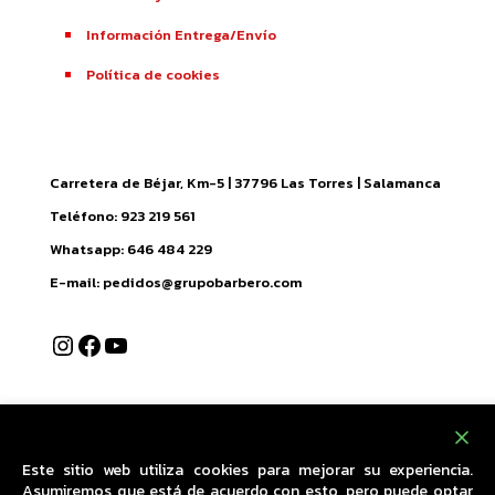
Información Entrega/Envío
Política de cookies
Carretera de Béjar, Km-5 | 37796 Las Torres | Salamanca
Teléfono: 923 219 561
Whatsapp: 646 484 229
E-mail: pedidos@grupobarbero.com
Instagram
Facebook
YouTube
Este sitio web utiliza cookies para mejorar su experiencia.
Copyright © 2024 Leñas y Carbones Barbero. All Rights
Asumiremos que está de acuerdo con esto, pero puede optar