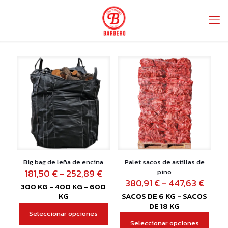
Big bag de leña de encina
Palet sacos de astillas de
Rango
181,50
€
-
252,89
€
pino
de
Rang
380,91
€
-
447,63
€
300 KG - 400 KG - 600
precios:
de
KG
SACOS DE 6 KG - SACOS
desde
preci
DE 18 KG
181,50 €
desd
Seleccionar opciones
Este
hasta
380,9
Seleccionar opciones
producto
Este