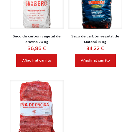
pueden
elegir
en
la
página
de
producto
Saco de carbón vegetal de
Saco de carbón vegetal de
encina 20 kg
Marabú 15 kg
36,86
€
34,22
€
Añadir al carrito
Añadir al carrito