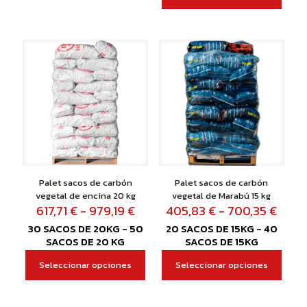
252,89 €
hasta
tiene
producto
447,6
múltiples
tiene
variantes.
múltiples
Las
variantes.
opciones
Las
se
opciones
pueden
se
elegir
pueden
en
elegir
la
en
página
la
de
página
producto
de
producto
Palet sacos de carbón
Palet sacos de carbón
vegetal de encina 20 kg
vegetal de Marabú 15 kg
Rango
Rang
617,71
€
-
979,19
€
405,83
€
-
700,35
€
de
de
30 SACOS DE 20KG - 50
20 SACOS DE 15KG - 40
precios:
preci
SACOS DE 20 KG
SACOS DE 15KG
desde
desd
617,71 €
405,
Seleccionar opciones
Seleccionar opciones
Este
Este
hasta
hast
producto
producto
979,19 €
700,
tiene
tiene