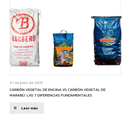
CARBÓN
PARA
LA
PARRILLA
Y
LEÑA
DE
ENCINA
PARA
LOS
ASADOS,
TODO
DE
GRUPO
BARBERO
27 de junio de 2025
CARBÓN VEGETAL DE ENCINA VS CARBÓN VEGETAL DE
MARABÚ: LAS 7 DIFERENCIAS FUNDAMENTALES
-
Leer más
CARBÓN
VEGETAL
DE
ENCINA