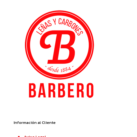
VS
CARBÓN
VEGETAL
DE
MARABÚ:
LAS
7
DIFERENCIAS
FUNDAMENTALES
Información al Cliente
Aviso Legal