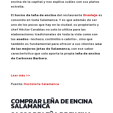
encina de la capital y nos explica cuáles son sus platos
estrella.
El
horno de leña de encina
del restaurante
Oroviejo
es
conocido en toda Salamanca. Y es que además de ser
uno de los pocos que hay en la ciudad, su propietario y
chef Héctor Carabias no solo lo utiliza para las
elaboraciones tradicionales de toda la vida como son
los
asados
-lechazo, cochinillo o cabrito-, sino que
también es fundamental para ofrecer a sus clientes
una
de las mejores jetas de Salamanca,
con ese sabor
característico que solo aporta la propia l
eña de encina
de Carbones Barbero
.
Leer más >>
Fuente:
Hostelería Salamanca
COMPRAR LEÑA DE ENCINA
SALAMANCA