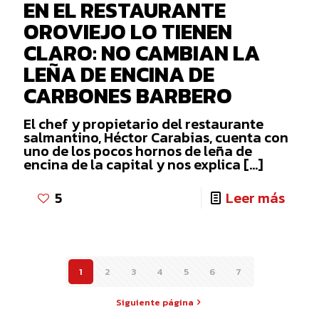
EN EL RESTAURANTE
DIFE
OROVIEJO LO TIENEN
FUN
CLARO: NO CAMBIAN LA
LEÑA DE ENCINA DE
CARBONES BARBERO
El chef y propietario del restaurante
salmantino, Héctor Carabias, cuenta con
uno de los pocos hornos de leña de
encina de la capital y nos explica
[…]
-
5
Leer más
EN
EL
REST
1
2
3
4
5
6
7
OROV
LO
Siguiente página