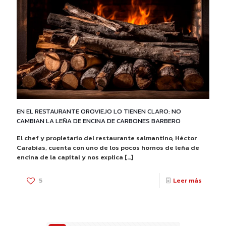
VS
CARBÓ
VEGET
DE
MARABÚ
LAS
7
EN EL RESTAURANTE OROVIEJO LO TIENEN CLARO: NO
DIFERE
CAMBIAN LA LEÑA DE ENCINA DE CARBONES BARBERO
FUNDA
El chef y propietario del restaurante salmantino, Héctor
Carabias, cuenta con uno de los pocos hornos de leña de
encina de la capital y nos explica
[…]
-
5
Leer más
EN
EL
RESTA