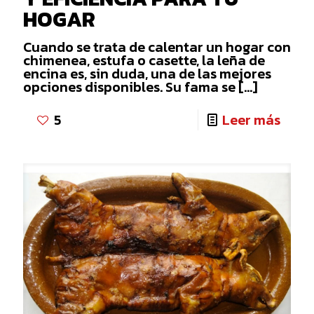
HOGAR
Cuando se trata de calentar un hogar con
chimenea, estufa o casette, la leña de
encina es, sin duda, una de las mejores
opciones disponibles. Su fama se
[…]
-
5
Leer más
LEÑA
DE
ENCI
CALI
Y
EFIC
PARA
TU
HOG