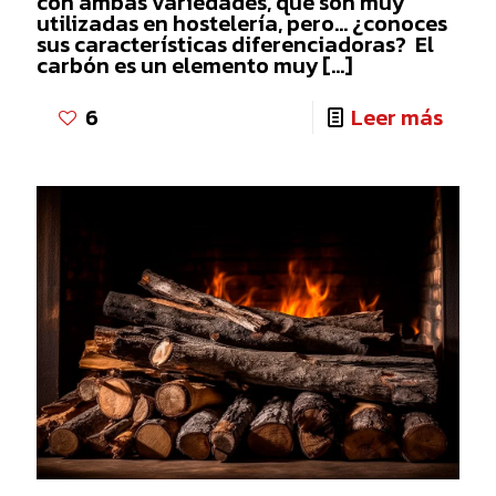
con ambas variedades, que son muy
utilizadas en hostelería, pero… ¿conoces
sus características diferenciadoras? El
carbón es un elemento muy
[…]
-
6
Leer más
CAR
VEGE
DE
ENCI
VS
CAR
VEGE
DE
MARA
LAS
7