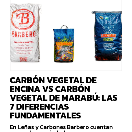
CAR
PARA
LA
PARR
Y
LEÑA
DE
ENCI
PARA
CARBÓN VEGETAL DE
LOS
ENCINA VS CARBÓN
ASAD
VEGETAL DE MARABÚ: LAS
TOD
7 DIFERENCIAS
DE
FUNDAMENTALES
GRU
BAR
En Leñas y Carbones Barbero cuentan