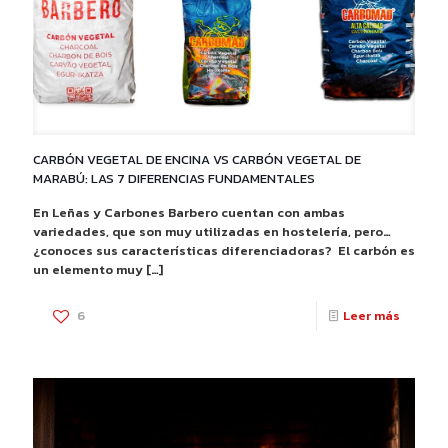
Y
LEÑA
DE
ENCINA
PARA
CARBÓN VEGETAL DE ENCINA VS CARBÓN VEGETAL DE
LOS
MARABÚ: LAS 7 DIFERENCIAS FUNDAMENTALES
ASADOS
En Leñas y Carbones Barbero cuentan con ambas
TODO
variedades, que son muy utilizadas en hostelería, pero…
¿conoces sus características diferenciadoras? El carbón es
DE
un elemento muy
[…]
GRUPO
-
6
Leer más
BARBE
CARBÓ
VEGET
DE
ENCINA