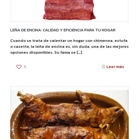
LEÑA DE ENCINA: CALIDAD Y EFICIENCIA PARA TU HOGAR
Cuando se trata de calentar un hogar con chimenea, estufa
o casette, la leña de encina es, sin duda, una de las mejores
opciones disponibles. Su fama se
[…]
-
5
Leer más
LEÑA
DE
ENCINA
CALIDA
Y
EFICIE
PARA